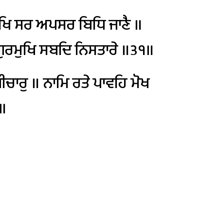
ਖਿ
ਸਰ
ਅਪਸਰ
ਬਿਧਿ
ਜਾਣੈ
॥
ੁਰਮੁਖਿ
ਸਬਦਿ
ਨਿਸਤਾਰੇ
॥੩੧॥
ੀਚਾਰੁ
॥
ਨਾਮਿ
ਰਤੇ
ਪਾਵਹਿ
ਮੋਖ
॥