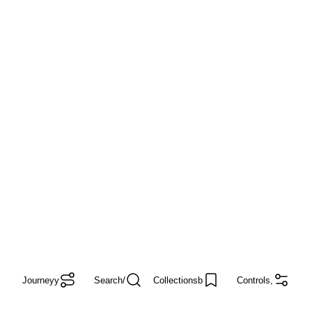
Journey
y
Search
/
Collections
b
Controls
,