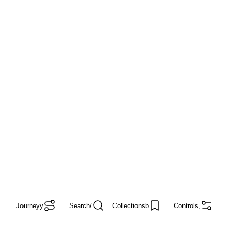
Journey
y
Search
/
Collections
b
Controls
,