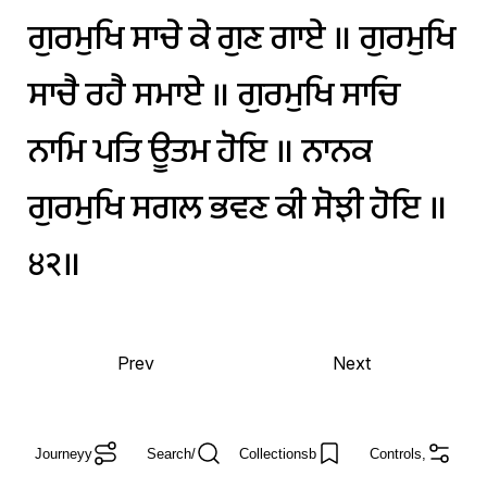
ਗੁਰਮੁਖਿ
ਸਾਚੇ
ਕੇ
ਗੁਣ
ਗਾਏ
॥
ਗੁਰਮੁਖਿ
ਸਾਚੈ
ਰਹੈ
ਸਮਾਏ
॥
ਗੁਰਮੁਖਿ
ਸਾਚਿ
ਨਾਮਿ
ਪਤਿ
ਊਤਮ
ਹੋਇ
॥
ਨਾਨਕ
ਗੁਰਮੁਖਿ
ਸਗਲ
ਭਵਣ
ਕੀ
ਸੋਝੀ
ਹੋਇ
॥
੪੨॥
Prev
Next
Journey
y
Search
/
Collections
b
Controls
,