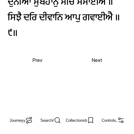
ਦੁਨੀਆ
ਸੁਬਹਾਨੁ
ਸਚਿ
ਸਮਾਈਐ
॥
ਸਿਝੈ
ਦਰਿ
ਦੀਵਾਨਿ
ਆਪੁ
ਗਵਾਈਐ
॥
੯॥
Prev
Next
Journey
y
Search
/
Collections
b
Controls
,