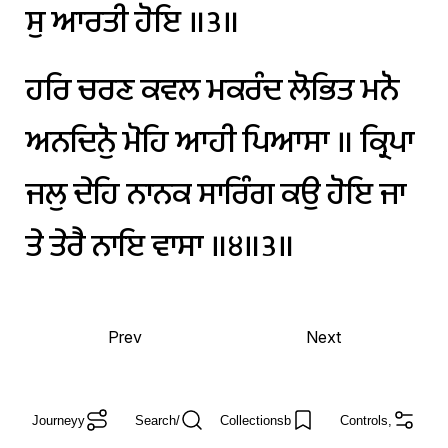
ਸੁ
ਆਰਤੀ
ਹੋਇ
॥੩॥
ਹਰਿ
ਚਰਣ
ਕਵਲ
ਮਕਰੰਦ
ਲੋਭਿਤ
ਮਨੋ
ਅਨਦਿਨੋੁ
ਮੋਹਿ
ਆਹੀ
ਪਿਆਸਾ
॥
ਕ੍ਰਿਪਾ
ਜਲੁ
ਦੇਹਿ
ਨਾਨਕ
ਸਾਰਿੰਗ
ਕਉ
ਹੋਇ
ਜਾ
ਤੇ
ਤੇਰੈ
ਨਾਇ
ਵਾਸਾ
॥੪॥੩॥
Prev
Next
Journey
y
Search
/
Collections
b
Controls
,