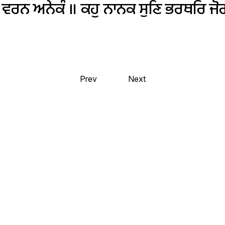
ਵਰਨ
ਅਨੇਕੰ
॥
ਕਹੁ
ਨਾਨਕ
ਸੁਣਿ
ਭਰਥਰਿ
ਜੋ
Prev
Next