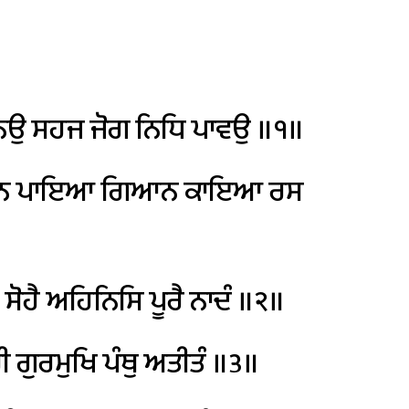
ਨਉ
ਸਹਜ
ਜੋਗ
ਨਿਧਿ
ਪਾਵਉ
॥੧॥
ਨ
ਪਾਇਆ
ਗਿਆਨ
ਕਾਇਆ
ਰਸ
ਸੋਹੈ
ਅਹਿਨਿਸਿ
ਪੂਰੈ
ਨਾਦੰ
॥੨॥
ੀ
ਗੁਰਮੁਖਿ
ਪੰਥੁ
ਅਤੀਤੰ
॥੩॥