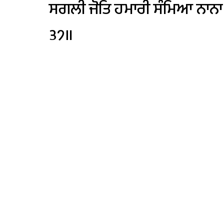
ਸਗਲੀ
ਜੋਤਿ
ਹਮਾਰੀ
ਸੰਮਿਆ
ਨਾਨਾ
੩੭॥