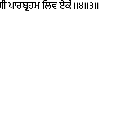
ਗੀ
ਪਾਰਬ੍ਰਹਮ
ਲਿਵ
ਏਕੰ
॥੪॥੩॥