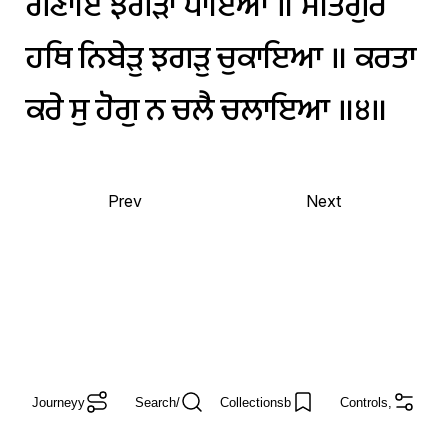
ਗਣਾਇ
ਝਗੜਾ
ਪਾਇਆ
॥
ਸਤਿਗੁਰ
ਹਥਿ
ਨਿਬੇੜੁ
ਝਗੜੁ
ਚੁਕਾਇਆ
॥
ਕਰਤਾ
ਕਰੇ
ਸੁ
ਹੋਗੁ
ਨ
ਚਲੈ
ਚਲਾਇਆ
॥੪॥
Prev
Next
Journey
y
Search
/
Collections
b
Controls
,