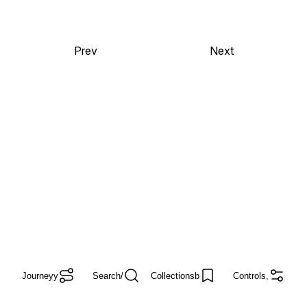
Prev
Next
Journey
y
Search
/
Collections
b
Controls
,