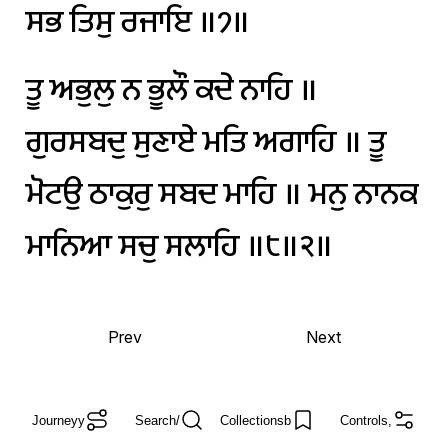
ਸਭ
ਤਿਸੁ
ਰਜਾਇ
॥੭॥
ਤੂ
ਅਭੁਲੁ
ਨ
ਭੂਲੌ
ਕਦੇ
ਨਾਹਿ
॥
ਗੁਰਸਬਦੁ
ਸੁਣਾਏ
ਮਤਿ
ਅਗਾਹਿ
॥
ਤੂ
ਮੋਟਉ
ਠਾਕੁਰੁ
ਸਬਦ
ਮਾਹਿ
॥
ਮਨੁ
ਨਾਨਕ
ਮਾਨਿਆ
ਸਚੁ
ਸਲਾਹਿ
॥੮॥੨॥
Prev
Next
Journey
y
Search
/
Collections
b
Controls
,