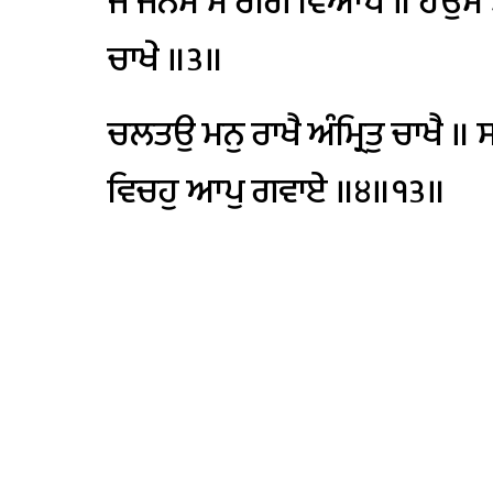
ਜੋ
ਜਨਮੇ
ਸੇ
ਰੋਗਿ
ਵਿਆਪੇ
॥
ਹਉਮੈ
ਚਾਖੇ
॥੩॥
ਚਲਤਉ
ਮਨੁ
ਰਾਖੈ
ਅੰਮ੍ਰਿਤੁ
ਚਾਖੈ
॥
ਸ
ਵਿਚਹੁ
ਆਪੁ
ਗਵਾਏ
॥੪॥੧੩॥