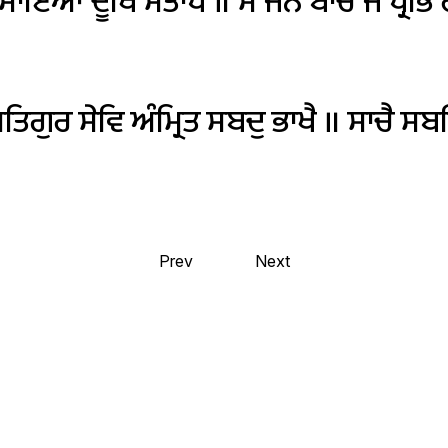
ਮਾਇਆ
ਦੂਖਿ
ਸੰਤਾਪੇ
॥
ਸੇ
ਜਨ
ਬਾਚੇ
ਜੋ
ਪ੍ਰਭਿ
ਰ
ਤਿਗੁਰ
ਸੇਵਿ
ਅੰਮ੍ਰਿਤ
ਸਬਦੁ
ਭਾਖੈ
॥
ਸਾਚੈ
ਸਬ
Prev
Next