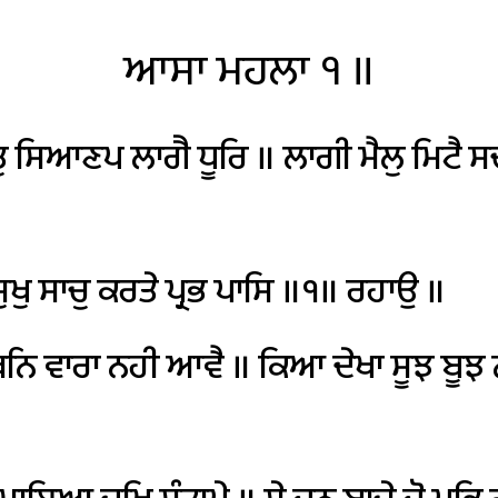
ਆਸਾ
ਮਹਲਾ
੧
॥
ੁ
ਸਿਆਣਪ
ਲਾਗੈ
ਧੂਰਿ
॥
ਲਾਗੀ
ਮੈਲੁ
ਮਿਟੈ
ਸ
ੁਖੁ
ਸਾਚੁ
ਕਰਤੇ
ਪ੍ਰਭ
ਪਾਸਿ
॥੧॥
ਰਹਾਉ
॥
ਥਨਿ
ਵਾਰਾ
ਨਹੀ
ਆਵੈ
॥
ਕਿਆ
ਦੇਖਾ
ਸੂਝ
ਬੂਝ