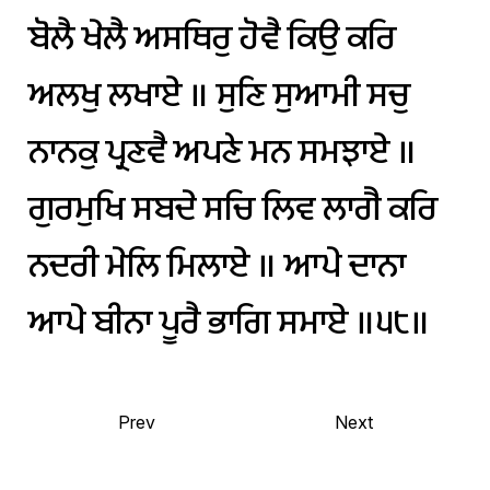
ਬੋਲੈ
ਖੇਲੈ
ਅਸਥਿਰੁ
ਹੋਵੈ
ਕਿਉ
ਕਰਿ
ਅਲਖੁ
ਲਖਾਏ
॥
ਸੁਣਿ
ਸੁਆਮੀ
ਸਚੁ
ਨਾਨਕੁ
ਪ੍ਰਣਵੈ
ਅਪਣੇ
ਮਨ
ਸਮਝਾਏ
॥
ਗੁਰਮੁਖਿ
ਸਬਦੇ
ਸਚਿ
ਲਿਵ
ਲਾਗੈ
ਕਰਿ
ਨਦਰੀ
ਮੇਲਿ
ਮਿਲਾਏ
॥
ਆਪੇ
ਦਾਨਾ
ਆਪੇ
ਬੀਨਾ
ਪੂਰੈ
ਭਾਗਿ
ਸਮਾਏ
॥੫੮॥
Prev
Next