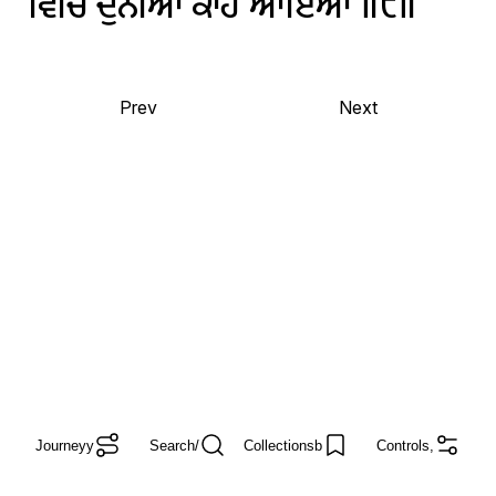
ਵਿਚਿ
ਦੁਨੀਆ
ਕਾਹੇ
ਆਇਆ
॥੮॥
Prev
Next
Journey
y
Search
/
Collections
b
Controls
,