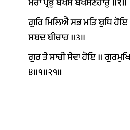
ਮੇਰਾ
ਪ੍ਰਭੁ
ਬਖਸੇ
ਬਖਸਣਹਾਰੁ
॥੨॥
ਗੁਰਿ
ਮਿਲਿਐ
ਸਭ
ਮਤਿ
ਬੁਧਿ
ਹੋਇ
ਸਬਦ
ਬੀਚਾਰ
॥੩॥
ਗੁਰ
ਤੇ
ਸਾਚੀ
ਸੇਵਾ
ਹੋਇ
॥
ਗੁਰਮੁਖ
੪॥੧॥੨੧॥