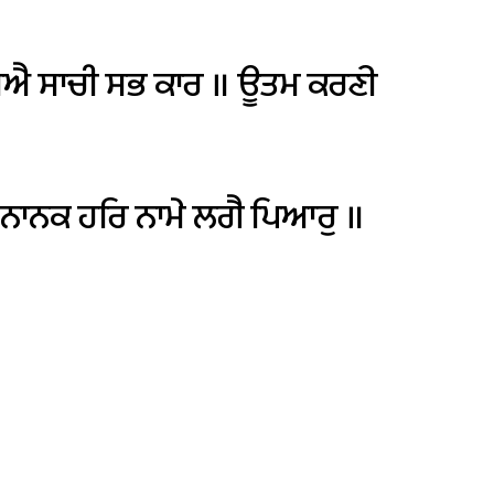
ਿਐ
ਸਾਚੀ
ਸਭ
ਕਾਰ
॥
ਊਤਮ
ਕਰਣੀ
ਨਾਨਕ
ਹਰਿ
ਨਾਮੇ
ਲਗੈ
ਪਿਆਰੁ
॥