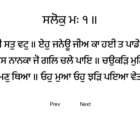
ਸਲੋਕੁ
ਮਃ
੧
॥
ੀ
ਸਤੁ
ਵਟੁ
॥
ਏਹੁ
ਜਨੇਊ
ਜੀਅ
ਕਾ
ਹਈ
ਤ
ਪਾਡੇ
ਣਸ
ਨਾਨਕਾ
ਜੋ
ਗਲਿ
ਚਲੇ
ਪਾਇ
॥
ਚਉਕੜਿ
ਮੁ
ਮਣੁ
ਥਿਆ
॥
ਓਹੁ
ਮੁਆ
ਓਹੁ
ਝੜਿ
ਪਇਆ
ਵੇ
Prev
Next