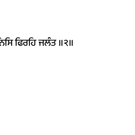
ਿਸਿ
ਫਿਰਹਿ
ਜਲੰਤ
॥੨॥