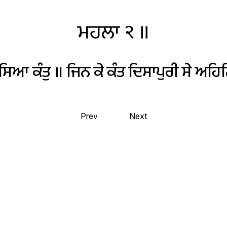
ਮਹਲਾ
੨
॥
ਸਿਆ
ਕੰਤੁ
॥
ਜਿਨ
ਕੇ
ਕੰਤ
ਦਿਸਾਪੁਰੀ
ਸੇ
ਅਹਿਨ
Prev
Next