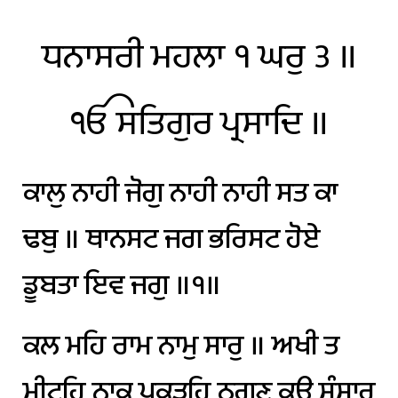
ਧਨਾਸਰੀ
ਮਹਲਾ
੧
ਘਰੁ
੩
॥
ੴ
ਸਤਿਗੁਰ
ਪ੍ਰਸਾਦਿ
॥
ਕਾਲੁ
ਨਾਹੀ
ਜੋਗੁ
ਨਾਹੀ
ਨਾਹੀ
ਸਤ
ਕਾ
ਢਬੁ
॥
ਥਾਨਸਟ
ਜਗ
ਭਰਿਸਟ
ਹੋਏ
ਡੂਬਤਾ
ਇਵ
ਜਗੁ
॥੧॥
ਕਲ
ਮਹਿ
ਰਾਮ
ਨਾਮੁ
ਸਾਰੁ
॥
ਅਖੀ
ਤ
ਮੀਟਹਿ
ਨਾਕ
ਪਕੜਹਿ
ਠਗਣ
ਕਉ
ਸੰਸਾਰੁ