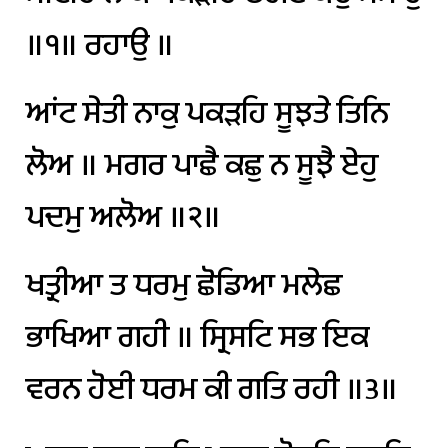
॥੧॥
ਰਹਾਉ
॥
ਆਂਟ
ਸੇਤੀ
ਨਾਕੁ
ਪਕੜਹਿ
ਸੂਝਤੇ
ਤਿਨਿ
ਲੋਅ
॥
ਮਗਰ
ਪਾਛੈ
ਕਛੁ
ਨ
ਸੂਝੈ
ਏਹੁ
ਪਦਮੁ
ਅਲੋਅ
॥੨॥
ਖਤ੍ਰੀਆ
ਤ
ਧਰਮੁ
ਛੋਡਿਆ
ਮਲੇਛ
ਭਾਖਿਆ
ਗਹੀ
॥
ਸ੍ਰਿਸਟਿ
ਸਭ
ਇਕ
ਵਰਨ
ਹੋਈ
ਧਰਮ
ਕੀ
ਗਤਿ
ਰਹੀ
॥੩॥