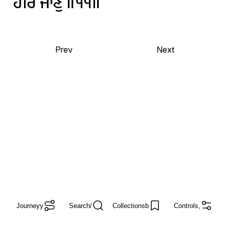
ਹਰਿ
ਜਾਣੁ
॥੧੧॥
Prev
Next
Journey
y
Search
/
Collections
b
Controls
,