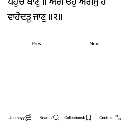
ਪਹੁਚੈ
ਬਾਣੁ
॥
ਅਗੈ
ਓਹੁ
ਅਗੰਮੁ
ਹੈ
ਵਾਹੇਦੜੁ
ਜਾਣੁ
॥੨॥
Prev
Next
Journey
y
Search
/
Collections
b
Controls
,