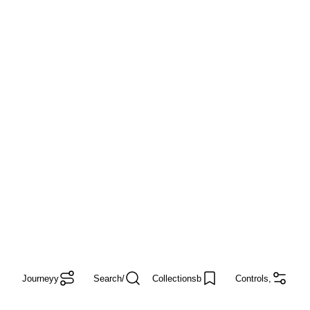
Journey
y
Search
/
Collections
b
Controls
,