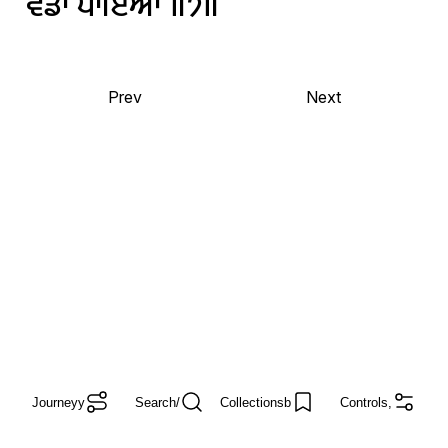
ਵਡਾ
ਪਾਇਆ
॥੭॥
Prev
Next
Journey
y
Search
/
Collections
b
Controls
,