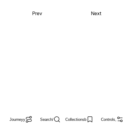
Prev
Next
Journey
y
Search
/
Collections
b
Controls
,