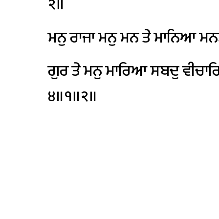
੨॥
ਮਨੁ
ਰਾਜਾ
ਮਨੁ
ਮਨ
ਤੇ
ਮਾਨਿਆ
ਮਨ
ਗੁਰ
ਤੇ
ਮਨੁ
ਮਾਰਿਆ
ਸਬਦੁ
ਵੀਚਾ
੪॥੧॥੨॥