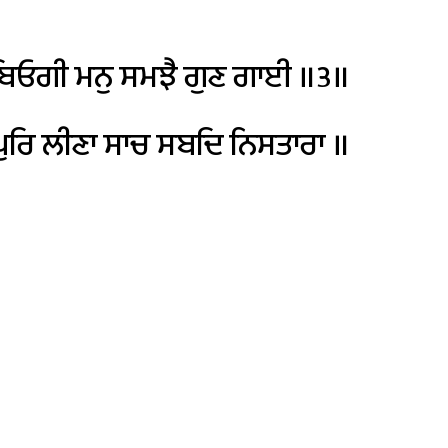
ਬਿਓਗੀ
ਮਨੁ
ਸਮਝੈ
ਗੁਣ
ਗਾਈ
॥੩॥
ੁਰਿ
ਲੀਣਾ
ਸਾਚ
ਸਬਦਿ
ਨਿਸਤਾਰਾ
॥