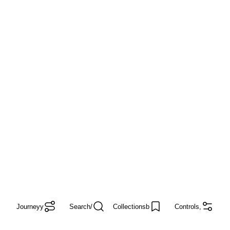
Journey
y
Search
/
Collections
b
Controls
,