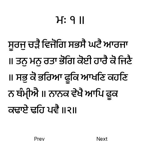
ਮਃ
੧
॥
ਸੂਰਜੁ
ਚੜੈ
ਵਿਜੋਗਿ
ਸਭਸੈ
ਘਟੈ
ਆਰਜਾ
॥
ਤਨੁ
ਮਨੁ
ਰਤਾ
ਭੋਗਿ
ਕੋਈ
ਹਾਰੈ
ਕੋ
ਜਿਣੈ
॥
ਸਭੁ
ਕੋ
ਭਰਿਆ
ਫੂਕਿ
ਆਖਣਿ
ਕਹਣਿ
ਨ
ਥੰਮੑੀਐ
॥
ਨਾਨਕ
ਵੇਖੈ
ਆਪਿ
ਫੂਕ
ਕਢਾਏ
ਢਹਿ
ਪਵੈ
॥੨॥
Prev
Next