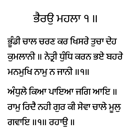
ਭੈਰਉ
ਮਹਲਾ
੧
॥
ਭੂੰਡੀ
ਚਾਲ
ਚਰਣ
ਕਰ
ਖਿਸਰੇ
ਤੁਚਾ
ਦੇਹ
ਕੁਮਲਾਨੀ
॥
ਨੇਤ੍ਰੀ
ਧੁੰਧਿ
ਕਰਨ
ਭਏ
ਬਹਰੇ
ਮਨਮੁਖਿ
ਨਾਮੁ
ਨ
ਜਾਨੀ
॥੧॥
ਅੰਧੁਲੇ
ਕਿਆ
ਪਾਇਆ
ਜਗਿ
ਆਇ
॥
ਰਾਮੁ
ਰਿਦੈ
ਨਹੀ
ਗੁਰ
ਕੀ
ਸੇਵਾ
ਚਾਲੇ
ਮੂਲੁ
ਗਵਾਇ
॥੧॥
ਰਹਾਉ
॥