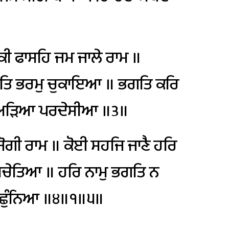
ਕੀ
ਫਾਸਹਿ
ਜਮ
ਜਾਲੇ
ਰਾਮ
॥
ਤਿ
ਭਰਮੁ
ਚੁਕਾਇਆ
॥
ਭਗਤਿ
ਕਰਿ
ਅੜਿਆ
ਪਰਦੇਸੀਆ
॥੩॥
ੋਗੀ
ਰਾਮ
॥
ਕੋਈ
ਸਹਜਿ
ਜਾਣੈ
ਹਰਿ
ਚੇਤਿਆ
॥
ਹਰਿ
ਨਾਮੁ
ਭਗਤਿ
ਨ
ਛੁੰਨਿਆ
॥੪॥੧॥੫॥