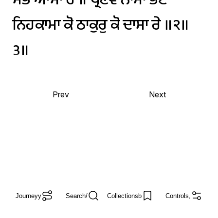
ਨਿਹਕਾਮਾ
ਕੋ
ਠਾਕੁਰੁ
ਕੋ
ਦਾਸਾ
ਰੇ
॥੨॥
੩॥
Prev
Next
Journey
y
Search
/
Collections
b
Controls
,