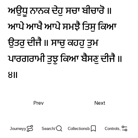
ਅਉਧੂ
ਨਾਨਕ
ਦੇਹੁ
ਸਚਾ
ਬੀਚਾਰੋ
॥
ਆਪੇ
ਆਖੈ
ਆਪੇ
ਸਮਝੈ
ਤਿਸੁ
ਕਿਆ
ਉਤਰੁ
ਦੀਜੈ
॥
ਸਾਚੁ
ਕਹਹੁ
ਤੁਮ
ਪਾਰਗਰਾਮੀ
ਤੁਝੁ
ਕਿਆ
ਬੈਸਣੁ
ਦੀਜੈ
॥
੪॥
Prev
Next
Journey
y
Search
/
Collections
b
Controls
,