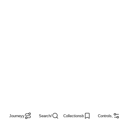
Journey
y
Search
/
Collections
b
Controls
,