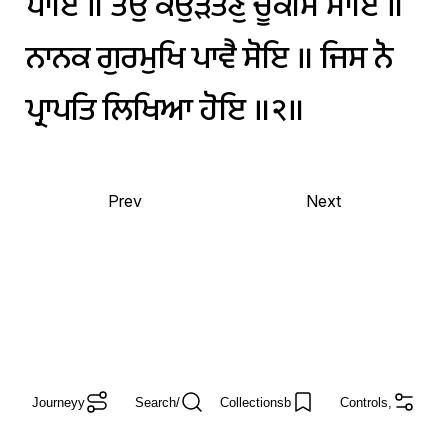
ਪਾਇ
॥
ਤਉ
ਕਉੜਤਣੁ
ਚੂਕਸਿ
ਮਾਇ
॥
ਨਾਨਕ
ਗੁਰਮੁਖਿ
ਪਾਵੈ
ਸੋਇ
॥
ਜਿਸ
ਨੋ
ਪ੍ਰਾਪਤਿ
ਲਿਖਿਆ
ਹੋਇ
॥੨॥
Prev
Next
Journey
y
Search
/
Collections
b
Controls
,