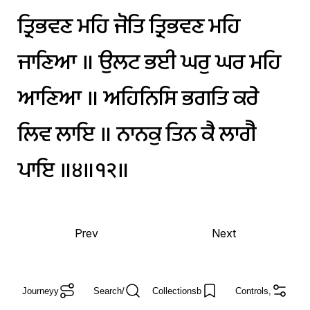
ਤ੍ਰਿਭਵਣ
ਮਹਿ
ਜੋਤਿ
ਤ੍ਰਿਭਵਣ
ਮਹਿ
ਜਾਣਿਆ
॥
ਉਲਟ
ਭਈ
ਘਰੁ
ਘਰ
ਮਹਿ
ਆਣਿਆ
॥
ਅਹਿਨਿਸਿ
ਭਗਤਿ
ਕਰੇ
ਲਿਵ
ਲਾਇ
॥
ਨਾਨਕੁ
ਤਿਨ
ਕੈ
ਲਾਗੈ
ਪਾਇ
॥੪॥੧੨॥
Prev
Next
Journey
y
Search
/
Collections
b
Controls
,