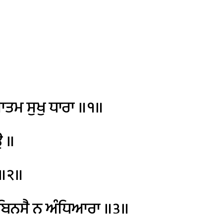
ਤਮ
ਸੁਖੁ
ਧਾਰਾ
॥੧॥
ਉ
॥
॥੨॥
ਬਿਨਸੈ
ਨ
ਅੰਧਿਆਰਾ
॥੩॥