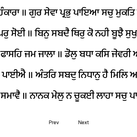
ੰਕਾਰਾ
॥
ਗੁਰ
ਸੇਵਾ
ਪ੍ਰਭੁ
ਪਾਇਆ
ਸਚੁ
ਮੁਕਤਿ
ਰੁ
ਸੋਈ
॥
ਬਿਨੁ
ਸਬਦੈ
ਥਿਰੁ
ਕੋ
ਨਹੀ
ਬੂਝੈ
ਸੁਖੁ
ਫਾਸਹਿ
ਜਮ
ਜਾਲਾ
॥
ਡੋਲੁ
ਬਧਾ
ਕਸਿ
ਜੇਵਰੀ
ਆ
ਪਾਈਐ
॥
ਅੰਤਰਿ
ਸਬਦੁ
ਨਿਧਾਨੁ
ਹੈ
ਮਿਲਿ
ਆ
ਸਮਾਵੈ
॥
ਨਾਨਕ
ਮੇਲੁ
ਨ
ਚੂਕਈ
ਲਾਹਾ
ਸਚੁ
ਪਾ
Prev
Next