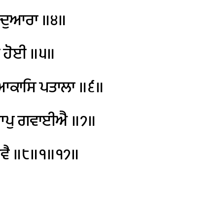
ਦੁਆਰਾ
॥੪॥
ਹੋਈ
॥੫॥
ਕਾਸਿ
ਪਤਾਲਾ
॥੬॥
ਪੁ
ਗਵਾਈਐ
॥੭॥
ਵੈ
॥੮॥੧॥੧੭॥